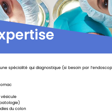
xpertise
ne spécialité qui diagnostique (si besoin par l’endoscop
stomac
 vésicule
épatologie)
adies du colon