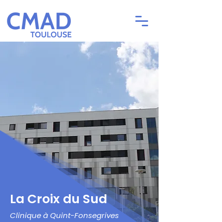
La Croix du Sud
Clinique à Quint-Fonsegrives