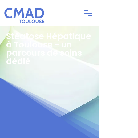
Stéatose Hépatique
à Toulouse - un
parcours de soins
dédié