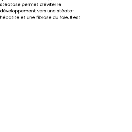
stéatose permet d’éviter le 
développement vers une stéato-
hépatite et une fibrose du foie. Il est 
possible même de réverser le processus 
et de réduire voire guérir la fibrose et la 
stéatose.
Si la stéatose est secondaire à un 
surpoids / une obésité, une perte de 
poids significative d’au moins 5 à 10% du 
poids corporel permet de réduire 
significativement la surcharge en graisse 
du foie. Pour cela, il faut mettre en place 
ou renforcer les 
règles hygiéno-
diététiques
 : 
alimentation de type régime 
méditerranéen, activité physique 
adaptée, 
associant renforcement 
musculaire et endurance idéalement 3x 
par semaine. Les sodas, riches en 
fructose, doivent être supprimés. La 
consommation d’alcool doit rester 